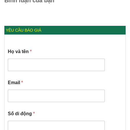
Bình luận của bạn
YÊU CẦU BÁO GIÁ
Họ và tên
*
Email
*
Số di động
*