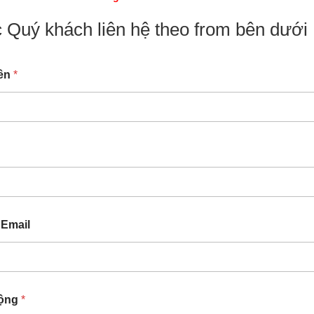
 Quý khách liên hệ theo from bên dưới
tên
*
 Email
động
*