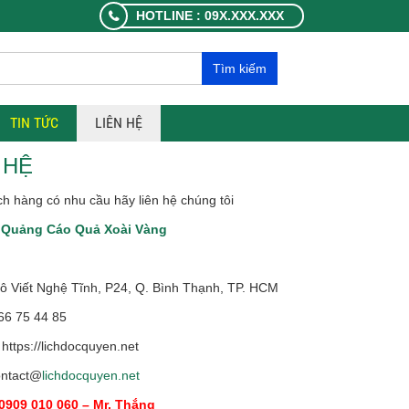
HOTLINE : 09X.XXX.XXX
Tìm kiếm
TIN TỨC
LIÊN HỆ
 HỆ
h hàng có nhu cầu hãy liên hệ chúng tôi
 Quảng Cáo Quả Xoài Vàng
ô Viết Nghệ Tĩnh, P24, Q. Bình Thạnh, TP. HCM
 66 75 44 85
https://lichdocquyen.net
ontact@
lichdocquyen.net
0909 010 060 – Mr. Thắng