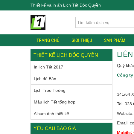
Thiết kế và in ấn Lịch Tết Độc Quyền
TRANG CHỦ
GIỚI THIỆU
SẢN PHẨM
LIÊN
THIẾT KẾ LỊCH ĐỘC QUYỀN
Quý khác
In lịch Tết 2017
Công ty
Lịch để Bàn
Lịch Treo Tường
341/64 X
Mẫu lịch Tết tổng hợp
Tel: 028
Website: 
Album ảnh thiết kế
Email: c
YÊU CẦU BÁO GIÁ
Mobile: 