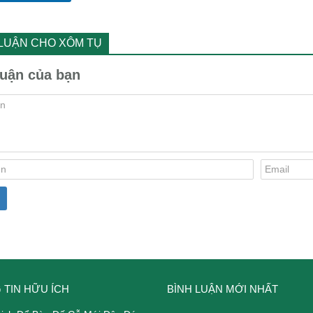
 LUẬN CHO XÔM TỤ
luận của bạn
 TIN HỮU ÍCH
BÌNH LUẬN MỚI NHẤT