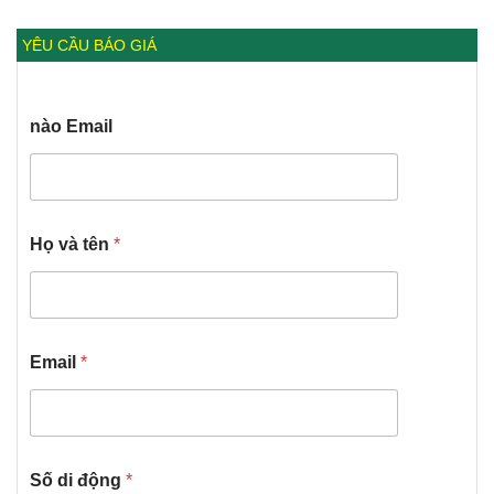
YÊU CẦU BÁO GIÁ
nào Email
Họ và tên
*
Email
*
Số di động
*