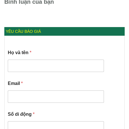
Bình luận của bạn
YÊU CẦU BÁO GIÁ
Họ và tên
*
Email
*
Số di động
*